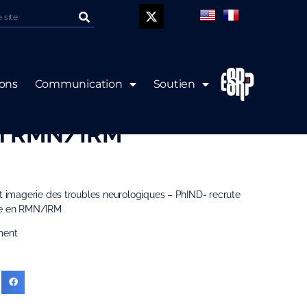
P
ions
Communication
Soutien
: Ingénieur de
en RMN/IRM
et imagerie des troubles neurologiques – PhIND- recrute
che en RMN/IRM
ment