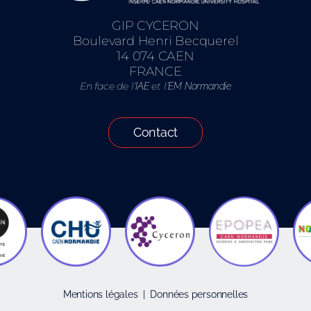
GIP CYCERON
Boulevard Henri Becquerel
14 074 CAEN
FRANCE
En face de l’
et l’
IAE
EM Normandie
Contact
Mentions légales
|
Données personnelles