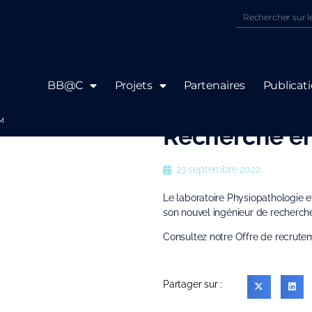
BB@C
Projets
Partenaires
Publicat
Recrutement 
RM
Recherche 
23 septembre 2022
Le laboratoire Physiopathologie 
son nouvel ingénieur de recher
Consultez notre Offre de recrute
Partager sur :