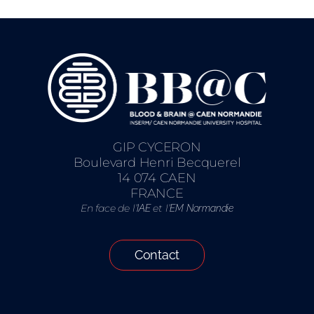
GIP CYCERON
Boulevard Henri Becquerel
14 074 CAEN
FRANCE
En face de l’
et l’
IAE
EM Normandie
Contact