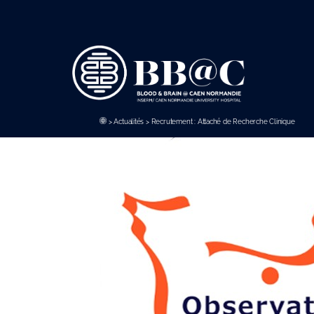
Panneau de gestion des cookies
>
Actualités
>
Recrutement : Attaché de Recherche Clinique