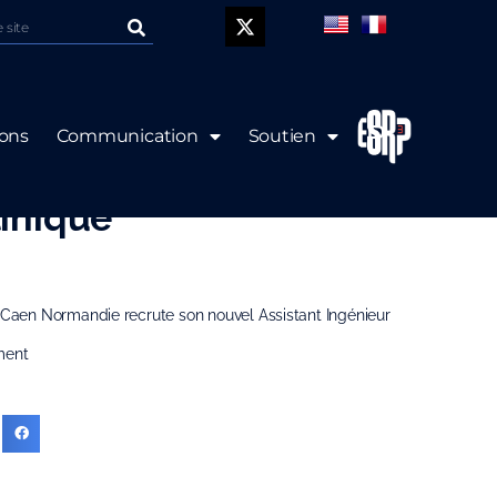
P
ions
Communication
Soutien
: Attaché de
inique
C Caen Normandie recrute son nouvel Assistant Ingénieur
ment