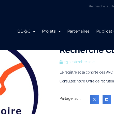
BB@C
Projets
Partenaires
Publicat
Recrutement 
Recherche Cl
23 septembre 2022
Le registre et la cohorte des AV
Consultez notre Offre de recrute
Partager sur :