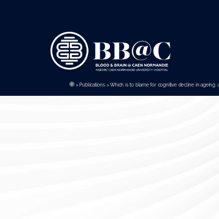
Panneau de gestion des cookies
>
Publications
>
Which is to blame for cognitive decline in ageing