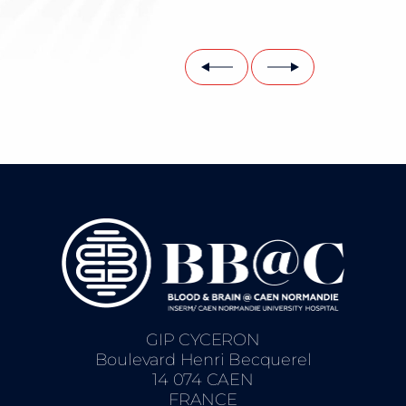
GIP CYCERON
Boulevard Henri Becquerel
14 074 CAEN
FRANCE