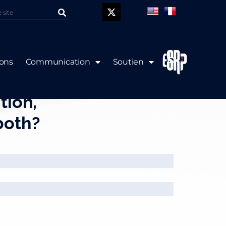
P
ions
Communication
Soutien
ognitive decline in
tion,
both?