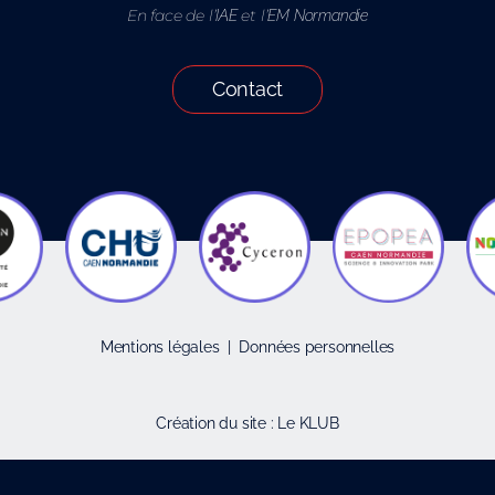
En face de l’
et l’
IAE
EM Normandie
Contact
Mentions légales
|
Données personnelles
Création du site :
Le KLUB