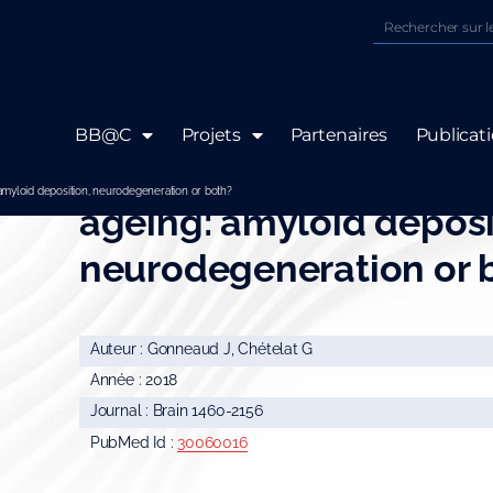
BB@C
Projets
Partenaires
Publicat
Which is to blame for c
: amyloid deposition, neurodegeneration or both?
ageing: amyloid deposi
neurodegeneration or 
Auteur : Gonneaud J, Chételat G
Année : 2018
Journal : Brain 1460-2156
PubMed Id :
30060016