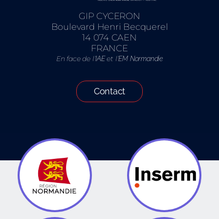
GIP CYCERON
Boulevard Henri Becquerel
14 074 CAEN
FRANCE
En face de l’
et l’
IAE
EM Normandie
Contact