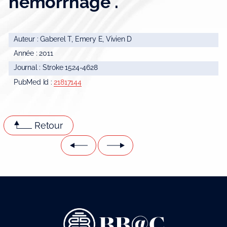
hemorrhage".
Auteur : Gaberel T, Emery E, Vivien D
Année : 2011
Journal : Stroke 1524-4628
PubMed Id :
21817144
Retour