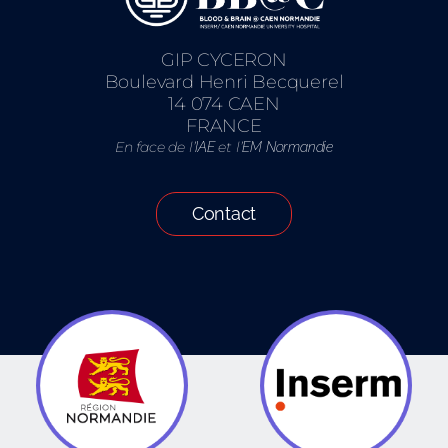
GIP CYCERON
Boulevard Henri Becquerel
14 074 CAEN
FRANCE
En face de l’
et l’
IAE
EM Normandie
Contact