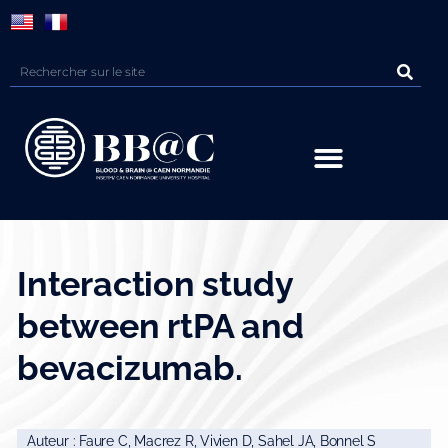
Panneau de gestion des cookies
Interaction study
between rtPA and
bevacizumab.
Auteur : Faure C, Macrez R, Vivien D, Sahel JA, Bonnel S