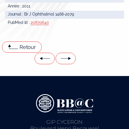
Année : 2011
Journal : Br J Ophthalmol 1468-2079
PubMed Id :
20870640
Retour
GIP CYCERON
Boulevard Henri Becquerel