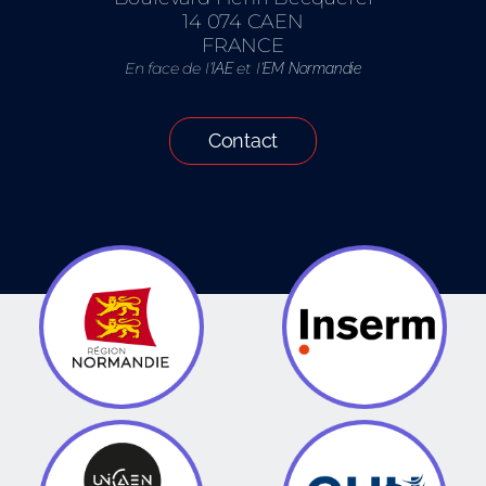
14 074 CAEN
FRANCE
En face de l’
et l’
IAE
EM Normandie
Contact