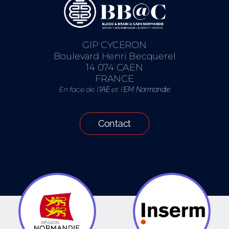
GIP CYCERON
Boulevard Henri Becquerel
14 074 CAEN
FRANCE
En face de l’
et l’
IAE
EM Normandie
Contact