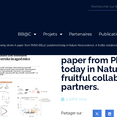
BB@C
Projets
Partenaires
Publicat
Perivascular
owing stroke A paper from PhIND-BB@C published today in Nature Neuroscience. A fruitful collabora
inflammation
paper from 
today in Nat
fruitful coll
partners.
5 juillet 2024
Partager sur :