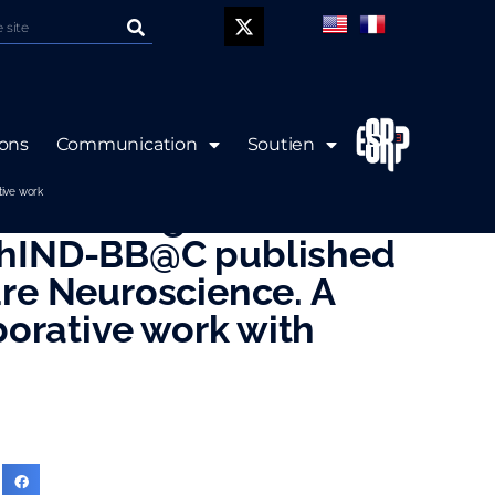
P
ions
Communication
Soutien
 Macrophages control
tive work
 following stroke A
PhIND-BB@C published
ure Neuroscience. A
aborative work with