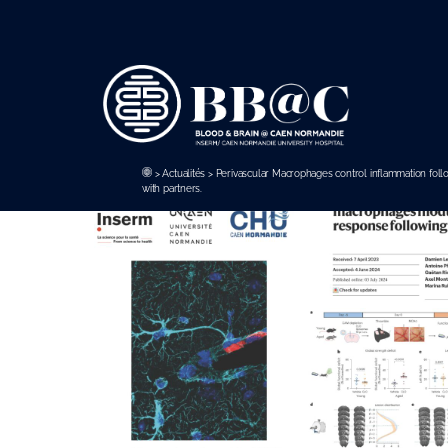
Panneau de gestion des cookies
>
Actualités
>
Perivascular Macrophages control inflammation foll
with partners.