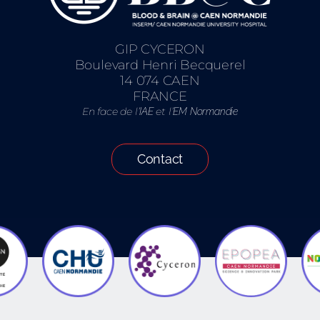
GIP CYCERON
Boulevard Henri Becquerel
14 074 CAEN
FRANCE
En face de l’
et l’
IAE
EM Normandie
Contact