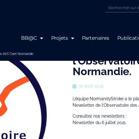
BB@C
Projets
Partenaires
Publicat
4ème numéro 
des AVC Caen Normandie.
l’Observatoi
Normandie.
30 août 2021
L’équipe NormandyStroke a le plais
Newsletter de l’Observatoire de
Consultez nos newsletters :
Newsletter du 6 juillet 2021