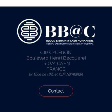
GIP CYCERON
Boulevard Henri Becquerel
14 074 CAEN
FRANCE
En face de l’
et l’
IAE
EM Normandie
Contact