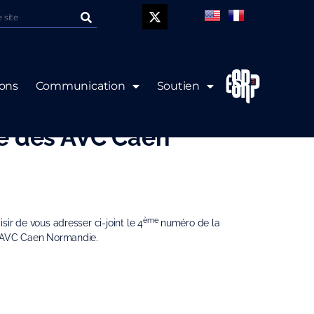
P
ions
Communication
Soutien
de la Newsletter de
re des AVC Caen
ème
ir de vous adresser ci-joint le 4
numéro de la
s AVC Caen Normandie.