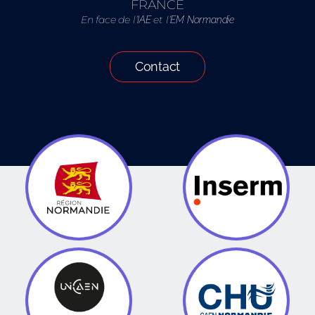
FRANCE
En face de l’
et l’
IAE
EM Normandie
Contact